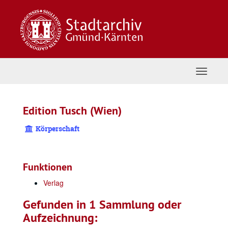
Zum
Inhalt
springen
Navigat
umschal
Edition Tusch (Wien)
Körperschaft
Funktionen
Verlag
Gefunden in 1 Sammlung oder
Aufzeichnung: