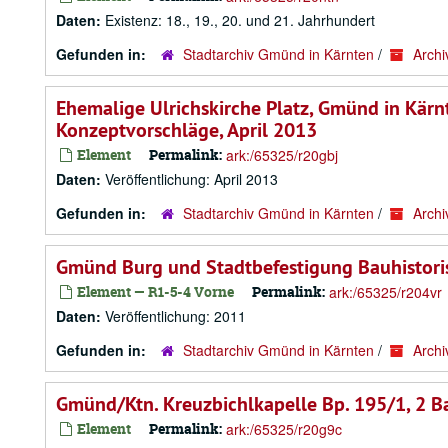
Daten:
Existenz: 18., 19., 20. und 21. Jahrhundert
Gefunden in:
Stadtarchiv Gmünd in Kärnten
/
Archi
Ehemalige Ulrichskirche Platz, Gmünd in Kär
Konzeptvorschläge, April 2013
Element
Permalink:
ark:/65325/r20gbj
Daten:
Veröffentlichung: April 2013
Gefunden in:
Stadtarchiv Gmünd in Kärnten
/
Archi
Gmünd Burg und Stadtbefestigung Bauhistori
Element — R1-5-4 Vorne
Permalink:
ark:/65325/r204vr
Daten:
Veröffentlichung: 2011
Gefunden in:
Stadtarchiv Gmünd in Kärnten
/
Archi
Gmünd/Ktn. Kreuzbichlkapelle Bp. 195/1, 2 B
Element
Permalink:
ark:/65325/r20g9c