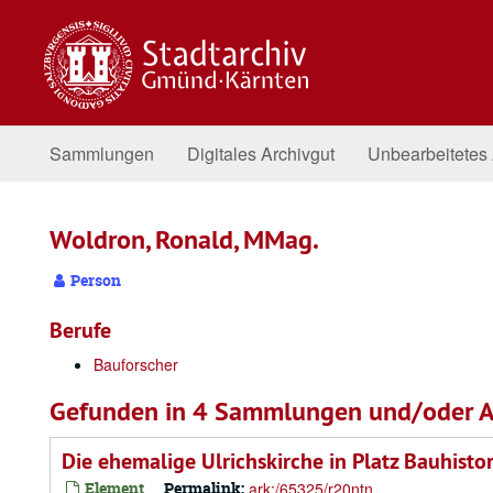
Zum
Inhalt
springen
Sammlungen
Digitales Archivgut
Unbearbeitetes 
Woldron, Ronald, MMag.
Person
Berufe
Bauforscher
Gefunden in 4 Sammlungen und/oder A
Die ehemalige Ulrichskirche in Platz Bauhist
Element
Permalink:
ark:/65325/r20ntn