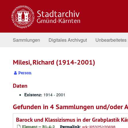
Zum
Inhalt
springen
Sammlungen
Digitales Archivgut
Unbearbeitetes 
Milesi, Richard (1914-2001)
Person
Daten
Existenz:
1914 - 2001
Gefunden in 4 Sammlungen und/oder A
Barock und Klassizismus in der Grabplastik Kä
Element — R1-4-2
Permalink:
ark:/65325/r20698