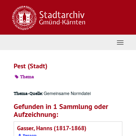
Zum
Inhalt
springen
Navigat
umschal
Pest (Stadt)
Thema
Gemeinsame Normdatei
Thema-Quelle:
Gefunden in 1 Sammlung oder
Aufzeichnung:
Gasser, Hanns (1817-1868)
Person