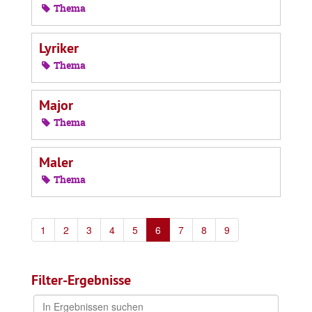
Thema
Lyriker
Thema
Major
Thema
Maler
Thema
1
2
3
4
5
6
7
8
9
Filter-Ergebnisse
In